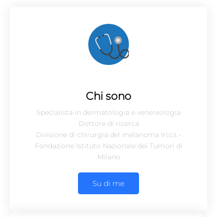
Chi sono
Specialista in dermatologia e venereologia
Dottore di ricerca
Divisione di chirurgia del melanoma Irccs -
Fondazione Istituto Nazionale dei Tumori di
Milano
Su di me