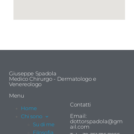
Giuseppe Spadola
Medico Chirurgo - Dermatologo e
Venereologo
Menu
Contatti
Home
Email:
Chi sono
dottorspadola@gm
Su di me
ail.com
Filosofia