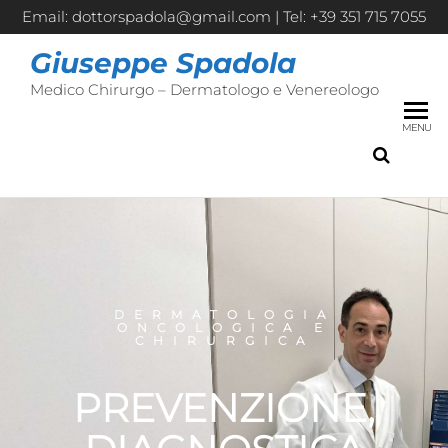
Email: dottorspadola@gmail.com | Tel: +39 351 715 7055
Giuseppe Spadola
Medico Chirurgo – Dermatologo e Venereologo
MENU
DERMATOLOGIA
ONCOLOGICA E
CHIRURGICA
PREVENZIONE,