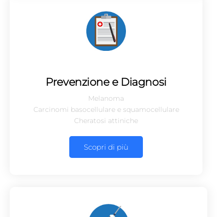
Prevenzione e Diagnosi
Melanoma
Carcinomi basocellulare e squamocellulare
Cheratosi attiniche
Scopri di più