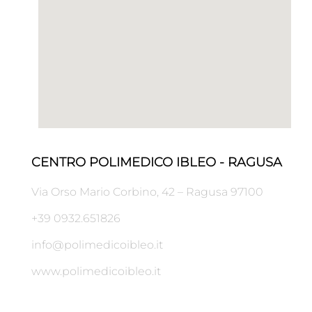
CENTRO POLIMEDICO IBLEO - RAGUSA
Via Orso Mario Corbino, 42 – Ragusa 97100
+39 0932.651826
info@polimedicoibleo.it
www.polimedicoibleo.it