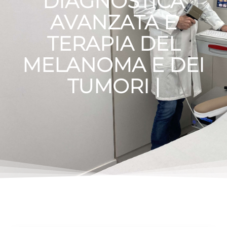
DIAGNOSTICA
AVANZATA E
TERAPIA DEL
MELANOMA E DEI
TUMORI CUTANEI
|