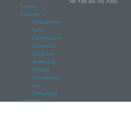
Tel: +39 351 715 7055
Tumori
Cutanei
Melanomi e
Nevi
Carcinomi e
Cheratosi
Diagnosi
Avanzata
Terapia
Chiurgica e
non
Chirurgica
Contatti
Copyright Dott. Giuseppe Spadola | Credits
C+