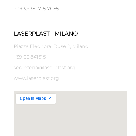
Tel: +39 351 715 7055
LASERPLAST - MILANO
Piazza Eleonora Duse 2, Milano
+39 02.841615
segreteria@laserplast.org
www.laserplast.org