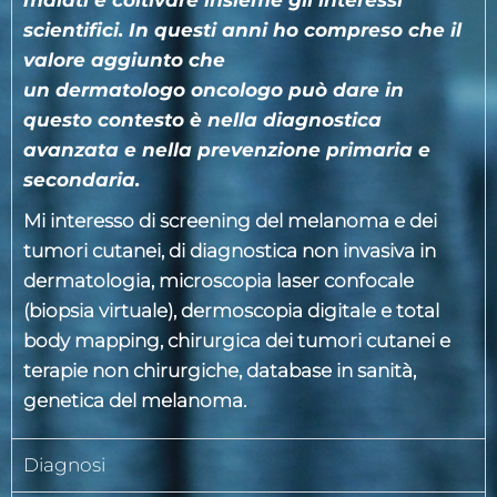
malati e coltivare insieme gli interessi
scientifici. In questi anni ho compreso che il
valore aggiunto che
un
dermatologo
oncologo può dare in
questo contesto è nella
diagnostica
avanzata e nella prevenzione primaria e
secondari
a.
Mi interesso di screening del melanoma e dei
tumori cutanei, di diagnostica non invasiva in
dermatologia, microscopia laser confocale
(biopsia virtuale), dermoscopia digitale e total
body mapping, chirurgica dei tumori cutanei e
terapie non chirurgiche,
database in sanità,
genetica del melanoma.
Diagnosi